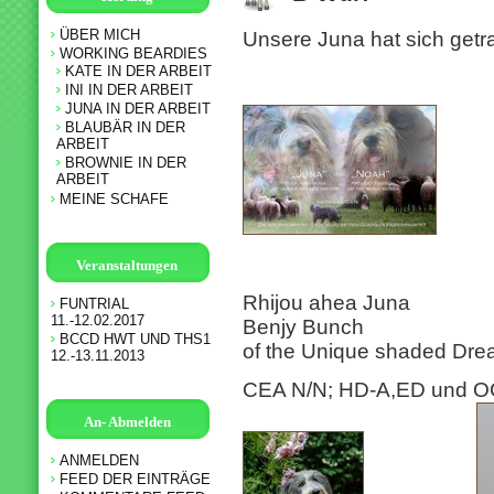
ÜBER MICH
Unsere Juna hat sich get
WORKING BEARDIES
KATE IN DER ARBEIT
INI IN DER ARBEIT
JUNA IN DER ARBEIT
BLAUBÄR IN DER
ARBEIT
BROWNIE IN DER
ARBEIT
MEINE SCHAFE
Veranstaltungen
Rhijou ahea Jun
FUNTRIAL
11.-12.02.2017
Benjy Bunch
BCCD HWT UND THS1
of the Unique shaded Dr
12.-13.11.2013
CEA N/N; HD-A,ED un
An- Abmelden
ANMELDEN
FEED DER EINTRÄGE