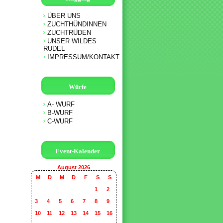
ÜBER UNS
ZUCHTHÜNDINNEN
ZUCHTRÜDEN
UNSER WILDES
RUDEL
IMPRESSUM/KONTAKT
Würfe
A- WURF
B-WURF
C-WURF
Event-Kalender
August 2026
M
D
M
D
F
S
S
1
2
3
4
5
6
7
8
9
10
11
12
13
14
15
16