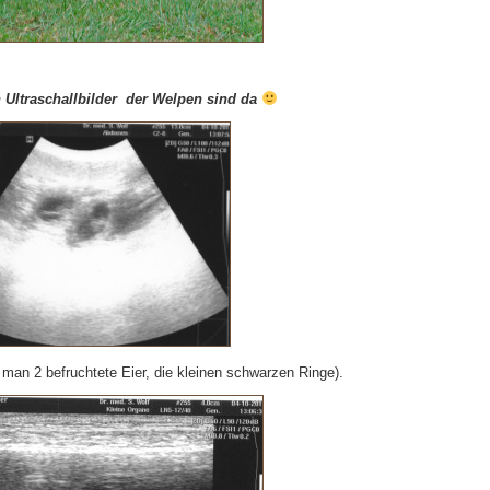
n Ultraschallbilder der Welpen sind da
t man 2 befruchtete Eier, die kleinen schwarzen Ringe).